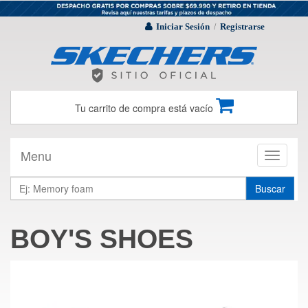
Iniciar Sesión
Registrarse
/
Tu carrito de compra está vacío
Menu
Toggle
navigati
Buscar
BOY'S SHOES