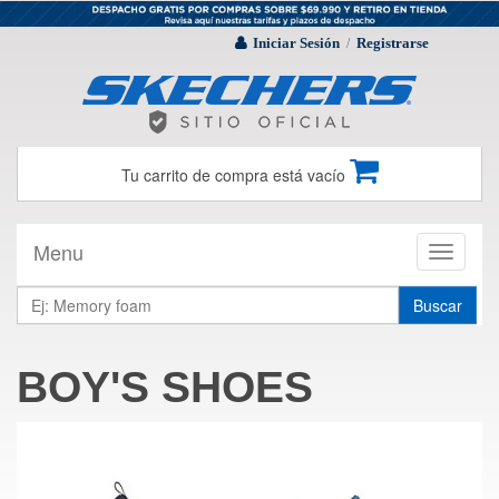
Iniciar Sesión
Registrarse
/
Tu carrito de compra está vacío
Menu
Toggle
navigati
Buscar
BOY'S SHOES