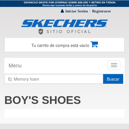
Iniciar Sesión
Registrarse
/
Tu carrito de compra está vacío
Menu
Toggle
navigati
Buscar
BOY'S SHOES