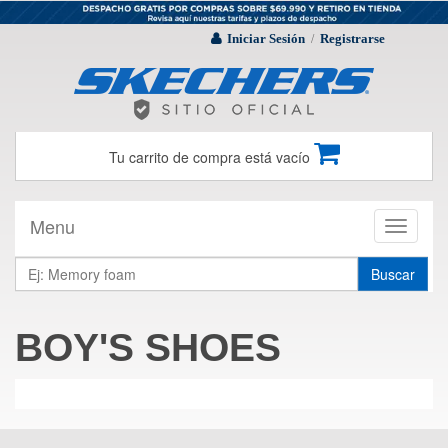
Iniciar Sesión
Registrarse
/
Tu carrito de compra está vacío
Menu
Toggle
navigati
Buscar
BOY'S SHOES