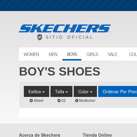
WOMEN
MEN
BOYS
GIRLS
SALE
COL
BOY'S SHOES
Estilos
Talla
Color
Ordenar Por Pre
Street
22
Multicolor
Acerca de Skechers
Tienda Online