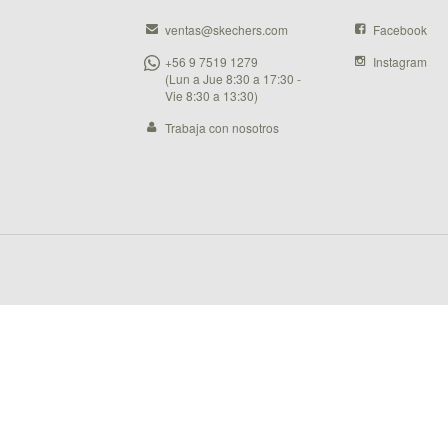
ventas@skechers.com
Facebook
+56 9 7519 1279
Instagram
(Lun a Jue 8:30 a 17:30 -
Vie 8:30 a 13:30)
Trabaja con nosotros