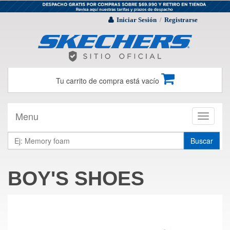
Iniciar Sesión
Registrarse
/
Tu carrito de compra está vacío
Menu
Toggle
navigati
Buscar
BOY'S SHOES