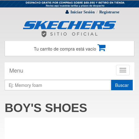
Iniciar Sesión
Registrarse
/
Tu carrito de compra está vacío
Menu
Toggle
navigati
Buscar
BOY'S SHOES