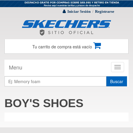
Iniciar Sesión
Registrarse
/
Tu carrito de compra está vacío
Menu
Toggle
navigati
Buscar
BOY'S SHOES