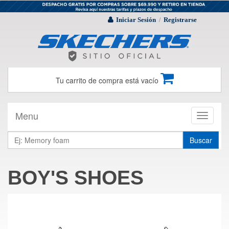
Iniciar Sesión
Registrarse
/
Tu carrito de compra está vacío
Menu
Toggle
navigati
Buscar
BOY'S SHOES