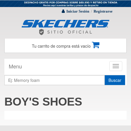
Iniciar Sesión
Registrarse
/
Tu carrito de compra está vacío
Menu
Toggle
navigati
Buscar
BOY'S SHOES