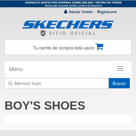
Iniciar Sesión
Registrarse
/
Tu carrito de compra está vacío
Menu
Toggle
navigati
Buscar
BOY'S SHOES