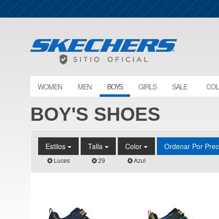
WOMEN
MEN
BOYS
GIRLS
SALE
COL
BOY'S SHOES
Estilos
Talla
Color
Ordenar Por Pre
Luces
29
Azul