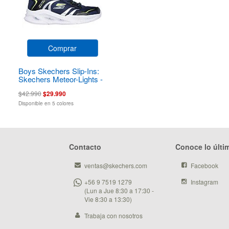
Comprar
Boys Skechers Slip-Ins:
Skechers Meteor-Lights -
Brisk-Beams
$42.990
$29.990
Disponible en 5 colores
Contacto
Conoce lo últi
ventas@skechers.com
Facebook
+56 9 7519 1279
Instagram
(Lun a Jue 8:30 a 17:30 -
Vie 8:30 a 13:30)
Trabaja con nosotros