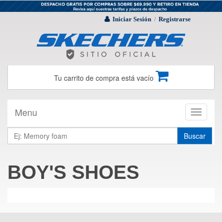
Iniciar Sesión
Registrarse
/
Tu carrito de compra está vacío
Menu
Toggle
navigati
Buscar
BOY'S SHOES