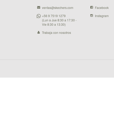
ventas@skechers.com
Facebook
+56 9 7519 1279
Instagram
(Lun a Jue 8:30 a 17:30 -
Vie 8:30 a 13:30)
Trabaja con nosotros