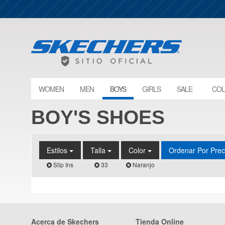
WOMEN
MEN
BOYS
GIRLS
SALE
COL
BOY'S SHOES
Estilos
Talla
Color
Ordenar Por Pre
Slip Ins
33
Naranjo
Acerca de Skechers
Tienda Online