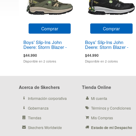
Comprar
Comprar
Boys' Slip-Ins John
Boys' Slip-Ins John
Deere: Storm Blazer -
Deere: Storm Blazer -
Tractor-Squad
Tractor-Squad
$44.990
$44.990
Disponible en 2 colores
Disponible en 2 colores
Acerca de Skechers
Tienda Online
Información corporativa
Mi cuenta
Gobernanza
Términos y Condiciones
Tiendas
Mis Compras
Skechers Worldwide
Estado de mi Despacho