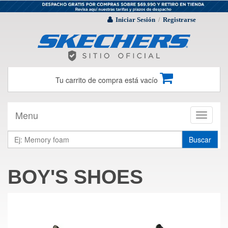
Iniciar Sesión
Registrarse
/
Tu carrito de compra está vacío
Menu
Toggle
navigati
Buscar
BOY'S SHOES