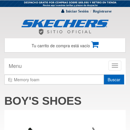
Iniciar Sesión
Registrarse
/
Tu carrito de compra está vacío
Menu
Toggle
navigati
Buscar
BOY'S SHOES