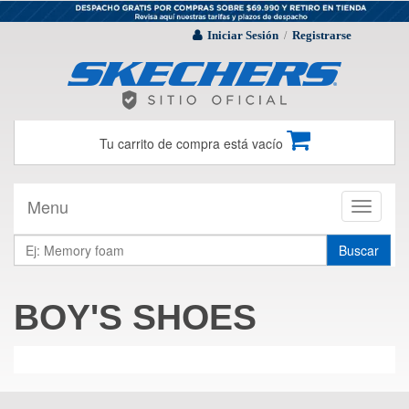
Iniciar Sesión
Registrarse
/
Tu carrito de compra está vacío
Menu
Toggle
navigati
Buscar
BOY'S SHOES