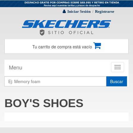
Iniciar Sesión
Registrarse
/
Tu carrito de compra está vacío
Menu
Toggle
navigati
Buscar
BOY'S SHOES