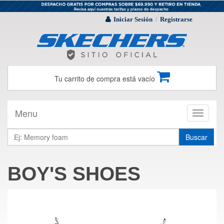
Iniciar Sesión
Registrarse
/
Tu carrito de compra está vacío
Menu
Toggle
navigati
Buscar
BOY'S SHOES