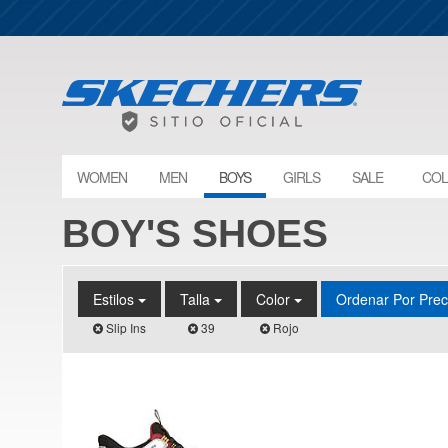
WOMEN
MEN
BOYS
GIRLS
SALE
COL
BOY'S SHOES
Estilos
Talla
Color
Ordenar Por Pre
Slip Ins
39
Rojo