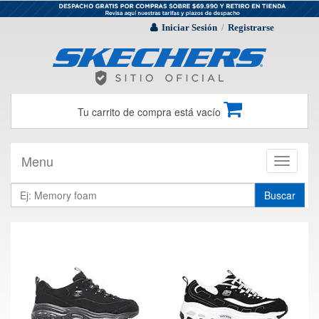
Iniciar Sesión
Registrarse
/
Tu carrito de compra está vacío
Menu
Toggle
navigati
Buscar