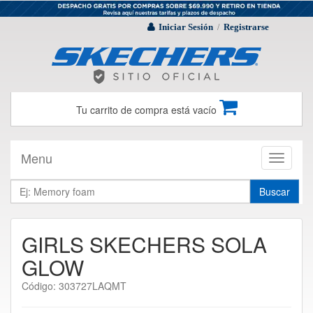
Iniciar Sesión
Registrarse
/
Tu carrito de compra está vacío
Menu
Toggle
navigati
Buscar
GIRLS SKECHERS SOLA
GLOW
Código: 303727LAQMT