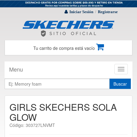
Iniciar Sesión
Registrarse
/
Tu carrito de compra está vacío
Menu
Toggle
navigati
Buscar
GIRLS SKECHERS SOLA
GLOW
Código: 303727LNVMT