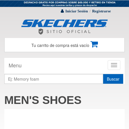
Iniciar Sesión
Registrarse
/
Tu carrito de compra está vacío
Menu
Toggle
navigati
Buscar
MEN'S SHOES