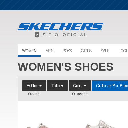
WOMEN
MEN
BOYS
GIRLS
SALE
COL
WOMEN'S SHOES
Estilos
Talla
Color
Ordenar Por Pre
Street
Rosado