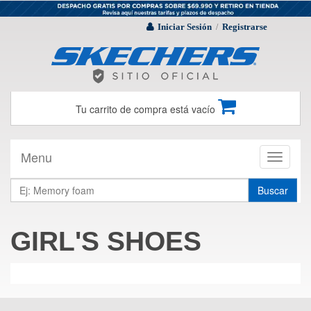
Iniciar Sesión
Registrarse
/
Tu carrito de compra está vacío
Menu
Toggle
navigati
Buscar
GIRL'S SHOES