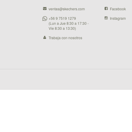
ventas@skechers.com
Facebook
+56 9 7519 1279
Instagram
(Lun a Jue 8:30 a 17:30 -
Vie 8:30 a 13:30)
Trabaja con nosotros