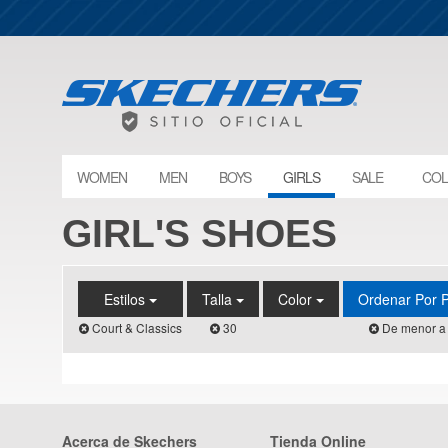
WOMEN
MEN
BOYS
GIRLS
SALE
COL
GIRL'S SHOES
Estilos
Talla
Color
Ordenar Por 
Court & Classics
30
De menor a
Acerca de Skechers
Tienda Online