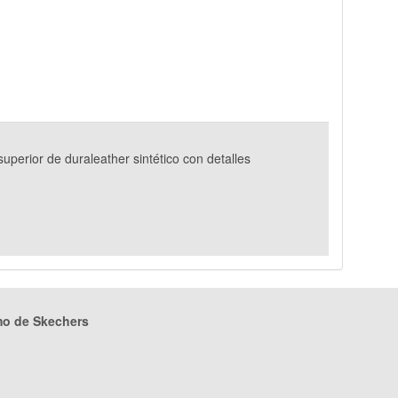
perior de duraleather sintético con detalles
mo de Skechers