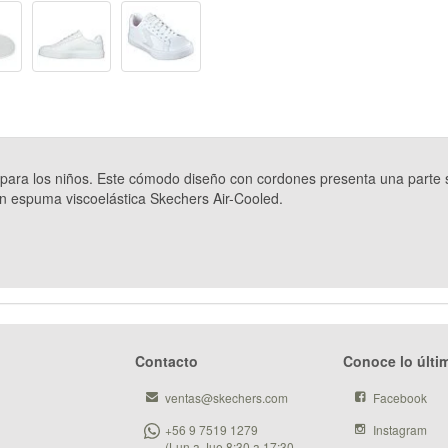
para los niños. Este cómodo diseño con cordones presenta una parte su
con espuma viscoelástica Skechers Air-Cooled.
Contacto
Conoce lo últi
ventas@skechers.com
Facebook
+56 9 7519 1279
Instagram
(Lun a Jue 8:30 a 17:30 -