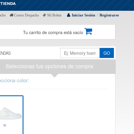
Iniciar Sesión
Registrarse
acho
Costos Despacho
Mi Boleta
/
Tu carrito de compra está vacío
ENDAS
GO
Seleccionas tus opciones de compra
cciona color:
W