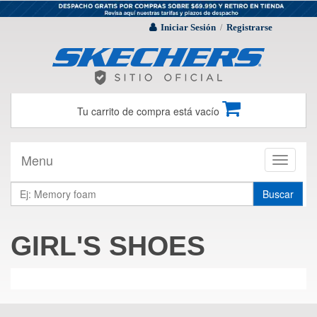
Iniciar Sesión
Registrarse
/
Tu carrito de compra está vacío
Menu
Toggle
navigati
Buscar
GIRL'S SHOES