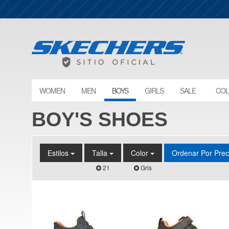
WOMEN
MEN
BOYS
GIRLS
SALE
COL
BOY'S SHOES
Estilos
Talla
Color
Ordenar Por Pre
21
Gris