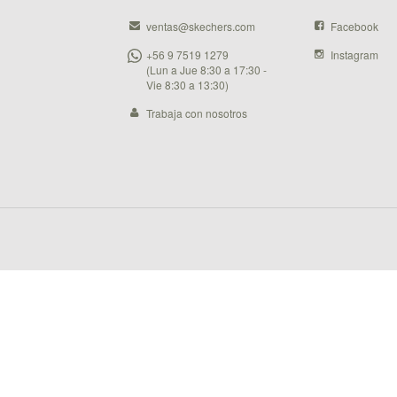
ventas@skechers.com
Facebook
+56 9 7519 1279
Instagram
(Lun a Jue 8:30 a 17:30 -
Vie 8:30 a 13:30)
Trabaja con nosotros