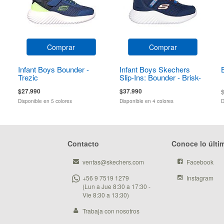
Comprar
Comprar
Infant Boys Bounder -
Infant Boys Skechers
Trezic
Slip-Ins: Bounder - Brisk-
Burst
$27.990
$37.990
Disponible en 5 colores
Disponible en 4 colores
D
Contacto
Conoce lo últi
ventas@skechers.com
Facebook
+56 9 7519 1279
Instagram
(Lun a Jue 8:30 a 17:30 -
Vie 8:30 a 13:30)
Trabaja con nosotros