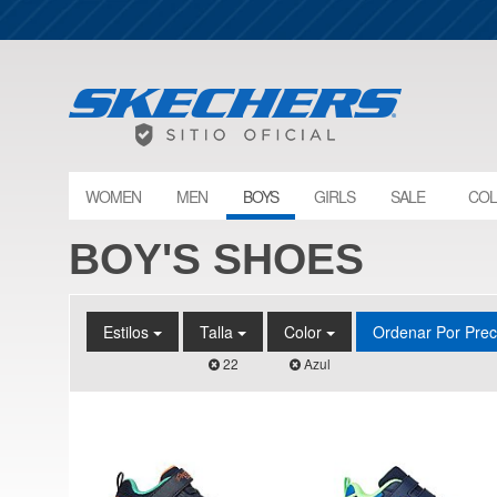
WOMEN
MEN
BOYS
GIRLS
SALE
COL
BOY'S SHOES
Estilos
Talla
Color
Ordenar Por Pre
22
Azul