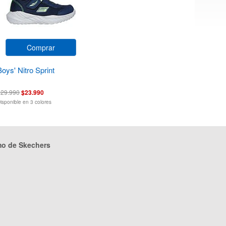
Comprar
Boys' Nitro Sprint
$29.990
$23.990
isponible en 3 colores
mo de Skechers