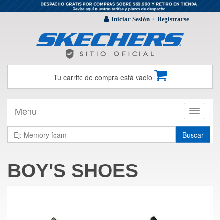
Iniciar Sesión
Registrarse
/
Tu carrito de compra está vacío
Menu
Toggle
navigati
Buscar
BOY'S SHOES