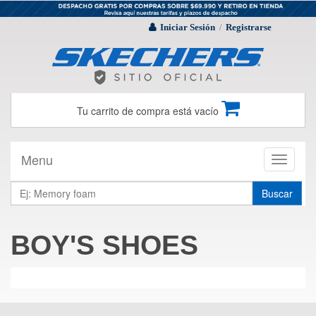
Iniciar Sesión
Registrarse
/
Tu carrito de compra está vacío
Menu
Toggle
navigati
Buscar
BOY'S SHOES