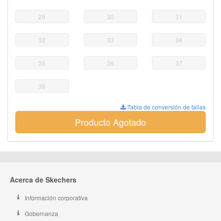
29
30
31
32
33
34
35
36
37
38
Tabla de conversión de tallas
Producto Agotado
Acerca de Skechers
Información corporativa
Gobernanza