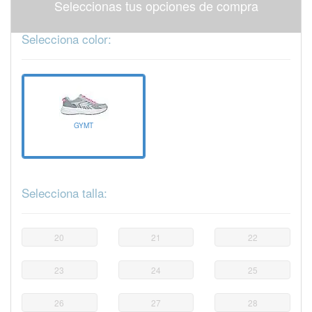
Seleccionas tus opciones de compra
Selecciona color:
GYMT
Selecciona talla:
20
21
22
23
24
25
26
27
28