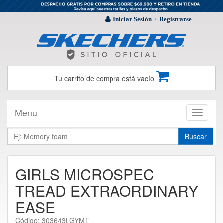
Iniciar Sesión
Registrarse
/
Tu carrito de compra está vacío
Menu
Toggle
navigati
Buscar
GIRLS MICROSPEC
TREAD EXTRAORDINARY
EASE
Código: 303643LGYMT