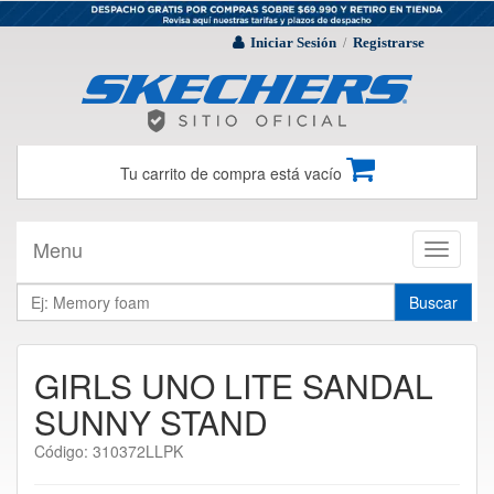
Iniciar Sesión
Registrarse
/
Tu carrito de compra está vacío
Menu
Toggle
navigati
Buscar
GIRLS UNO LITE SANDAL
SUNNY STAND
Código: 310372LLPK