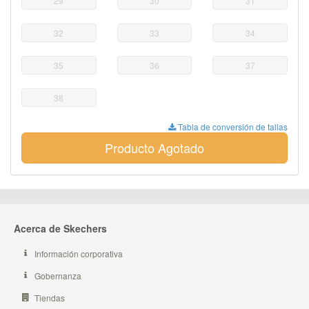
29
30
31
32
33
34
35
36
37
38
Tabla de conversión de tallas
Producto Agotado
Acerca de Skechers
Información corporativa
Gobernanza
Tiendas