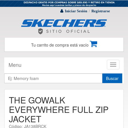
Iniciar Sesión
Registrarse
/
Tu carrito de compra está vacío
Menu
Toggle
navigati
Buscar
THE GOWALK
EVERYWHERE FULL ZIP
JACKET
Código: JA138BRCK