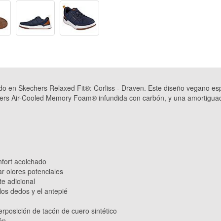
do en Skechers Relaxed Fit®: Corliss - Draven. Este diseño vegano es
chers Air-Cooled Memory Foam® infundida con carbón, y una amortig
nfort acolchado
ar olores potenciales
e adicional
os dedos y el antepié
erposición de tacón de cuero sintético
ón