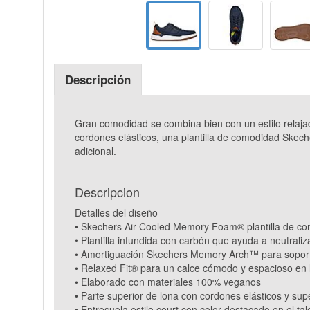
Descripción
Gran comodidad se combina bien con un estilo relaja
cordones elásticos, una plantilla de comodidad Ske
adicional.
Descripcion
Detalles del diseño
• Skechers Air-Cooled Memory Foam® plantilla de co
• Plantilla infundida con carbón que ayuda a neutraliz
• Amortiguación Skechers Memory Arch™ para soport
• Relaxed Fit® para un calce cómodo y espacioso en l
• Elaborado con materiales 100% veganos
• Parte superior de lona con cordones elásticos y sup
• Entresuela estilo court con color destacado en el tal