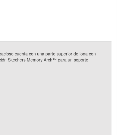
pacioso cuenta con una parte superior de lona con
uación Skechers Memory Arch™ para un soporte