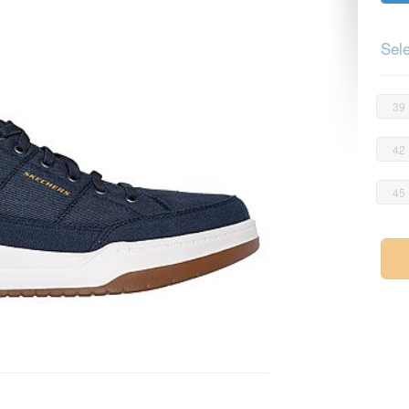
Sele
39
42
45