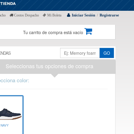
Iniciar Sesión
Registrarse
acho
Costos Despacho
Mi Boleta
/
Tu carrito de compra está vacío
ENDAS
GO
Seleccionas tus opciones de compra
cciona color:
NAVY