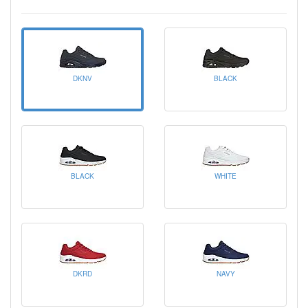
DKNV
BLACK
BLACK
WHITE
DKRD
NAVY