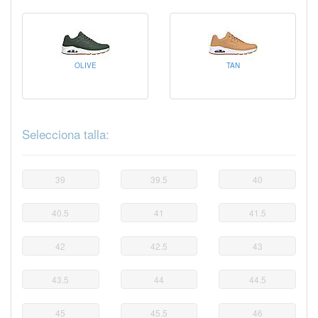
OLIVE
TAN
Selecciona talla:
39
39.5
40
40.5
41
41.5
42
42.5
43
43.5
44
44.5
45
45.5
46