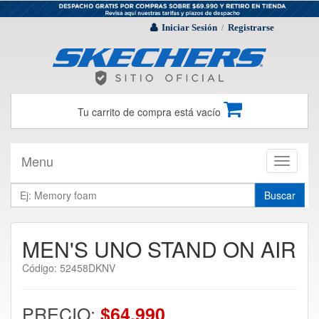
Iniciar Sesión
Registrarse
/
Tu carrito de compra está vacío
Menu
Toggle
navigati
Buscar
MEN'S UNO STAND ON AIR
Código: 52458DKNV
PRECIO:
$64.990