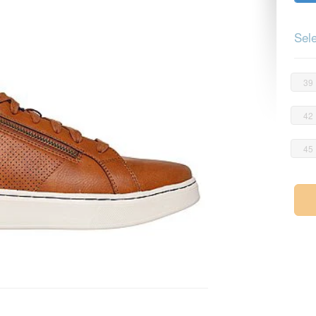
Sele
39
42
45