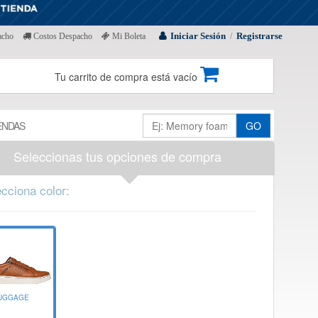
Iniciar Sesión
Registrarse
acho
Costos Despacho
Mi Boleta
/
Tu carrito de compra está vacío
ENDAS
GO
Seleccionas tus opciones de compra
cciona color:
UGGAGE