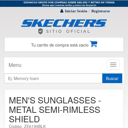
Iniciar Sesión
Registrarse
/
Tu carrito de compra está vacío
Menu
Toggle
navigati
Buscar
MEN'S SUNGLASSES -
METAL SEMI-RIMLESS
SHIELD
Código: ZE6199BLK