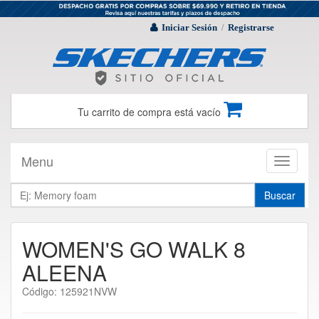
Iniciar Sesión
Registrarse
/
Tu carrito de compra está vacío
Menu
Toggle
navigati
Buscar
WOMEN'S GO WALK 8
ALEENA
Código: 125921NVW