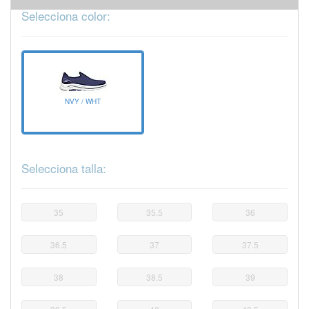
Selecciona color:
NVY / WHT
Selecciona talla:
35
35.5
36
36.5
37
37.5
38
38.5
39