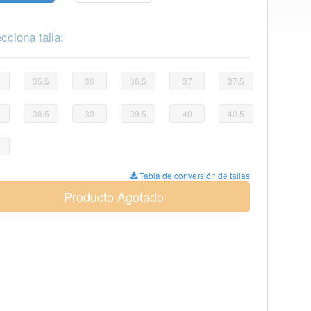
cciona talla:
35.5
36
36.5
37
37.5
38.5
39
39.5
40
40.5
Tabla de conversión de tallas
Producto Agotado