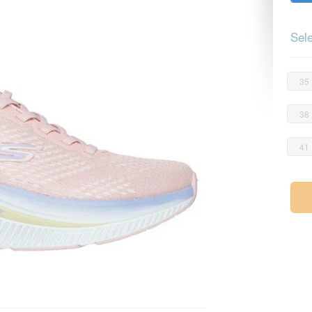
Sele
35
38
41