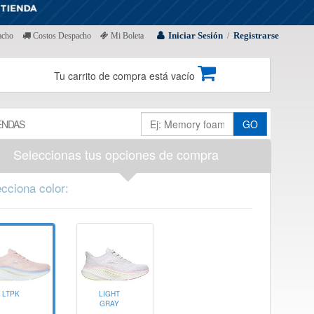
Iniciar Sesión
Registrarse
acho
Costos Despacho
Mi Boleta
/
Tu carrito de compra está vacío
ENDAS
GO
Seleccionas tus opciones de compra
cciona color:
LIGHT
LTPK
GRAY