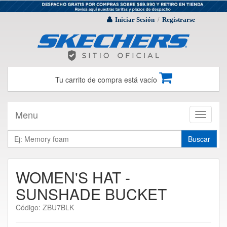
Iniciar Sesión
Registrarse
/
Tu carrito de compra está vacío
Menu
Toggle
navigati
Buscar
WOMEN'S HAT -
SUNSHADE BUCKET
Código: ZBU7BLK