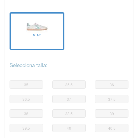
NTAQ
Selecciona talla:
35
35.5
36
36.5
37
37.5
38
38.5
39
39.5
40
40.5