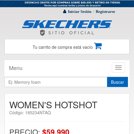
Iniciar Sesión
Registrarse
/
Tu carrito de compra está vacío
Menu
Toggle
navigati
Buscar
WOMEN'S HOTSHOT
Código: 185234NTAQ
PRECIO:
$59.990