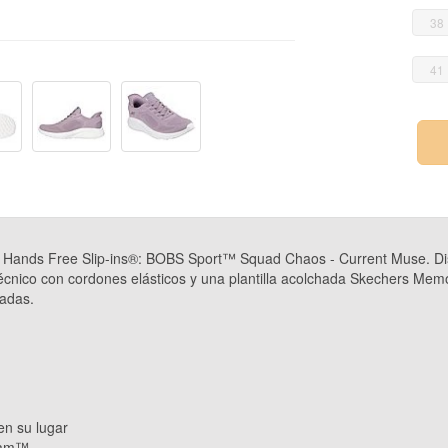
38
41
rs Hands Free Slip-ins®: BOBS Sport™ Squad Chaos - Current Muse. Di
técnico con cordones elásticos y una plantilla acolchada Skechers
tadas.
en su lugar
Foam™