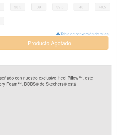
38.5
39
39.5
40
40.5
Tabla de conversión de tallas
Producto Agotado
señado con nuestro exclusivo Heel Pillow™, este
 Memory Foam™. BOBS® de Skechers® está