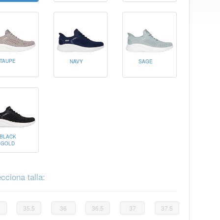
TAUPE
NAVY
SAGE
BLACK
GOLD
cciona talla:
35.5
36
36.5
37
37.5