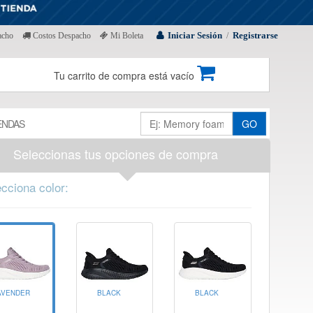
Iniciar Sesión
Registrarse
acho
Costos Despacho
Mi Boleta
/
Tu carrito de compra está vacío
ENDAS
GO
Seleccionas tus opciones de compra
cciona color:
AVENDER
BLACK
BLACK