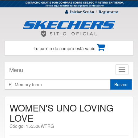
Iniciar Sesión
Registrarse
/
Tu carrito de compra está vacío
Menu
Toggle
navigati
Buscar
WOMEN'S UNO LOVING
LOVE
Código: 155506WTRG