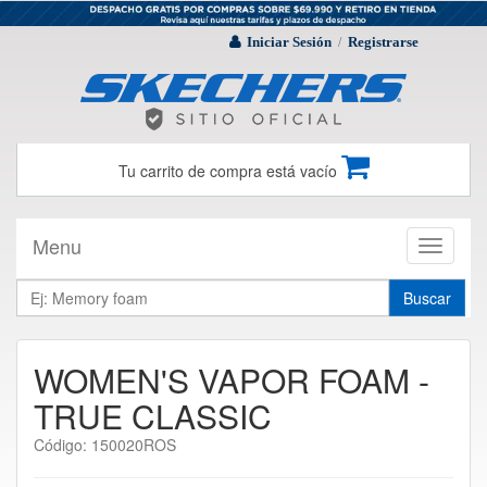
Iniciar Sesión
Registrarse
/
Tu carrito de compra está vacío
Menu
Toggle
navigati
Buscar
WOMEN'S VAPOR FOAM -
TRUE CLASSIC
Código: 150020ROS