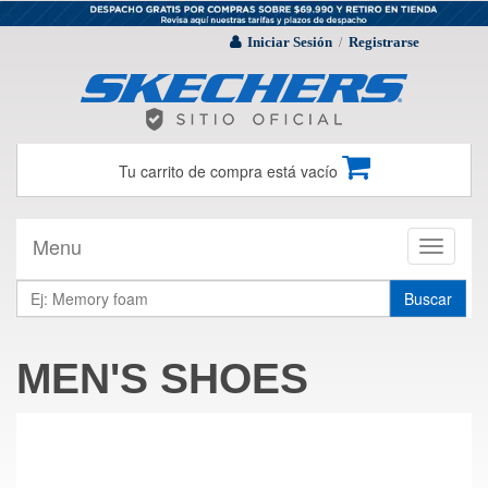
Iniciar Sesión
Registrarse
/
Tu carrito de compra está vacío
Menu
Toggle
navigati
Buscar
MEN'S SHOES